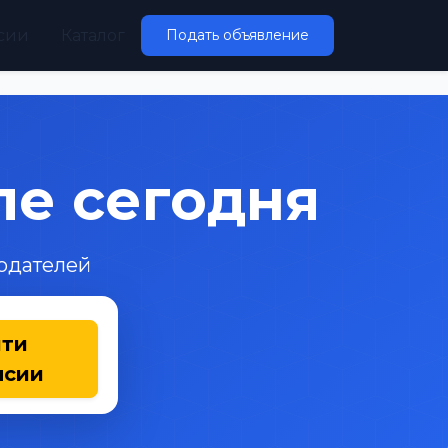
сии
Каталог
Подать объявление
ле сегодня
тодателей
йти
нсии