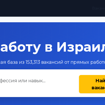
Вакан
аботу в Израи
ая база из 153,313 вакансий от прямых рабо
На
вака