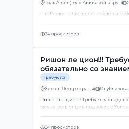
Тель Авив (Тель-Авивский округ)
на уборку подьездов требуются раб
24 просмотров
Ришон ле цион!!! Треб
обязательно со знанием
Требуются
Холон (Центр страны)
Опубликован
Ришон ле цион!!! Требуется кладовщ
смена, есть опция подвозок с Холон
24 просмотров