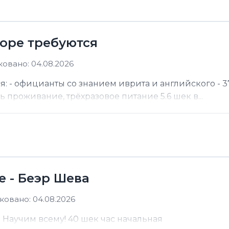
море требуются
овано: 04.08.2026
я: - официанты со знанием иврита и английского - 37
ть проживание, трёхразовое питание 5.6 шек в...
е - Беэр Шева
овано: 04.08.2026
а Научим всему! 40 шек час начальная