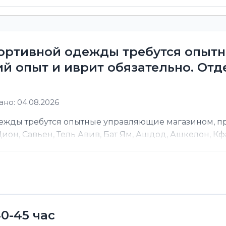
портивной одежды требутся опы
й опыт и иврит обязательно. От
но: 04.08.2026
дежды требутся опытные управляющие магазином, 
он, Савьен, Тель Авив, Бат Ям, Ашдод, Ашкелон, Кфар
0-45 час