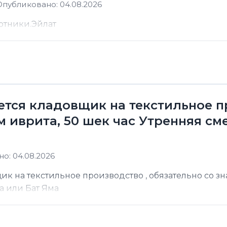
Опубликовано: 04.08.2026
отники.Эйлат
уется кладовщик на текстильное п
 иврита, 50 шек час Утренняя сме
о: 04.08.2026
ик на текстильное производство , обязательно со з
а или Бат Яма