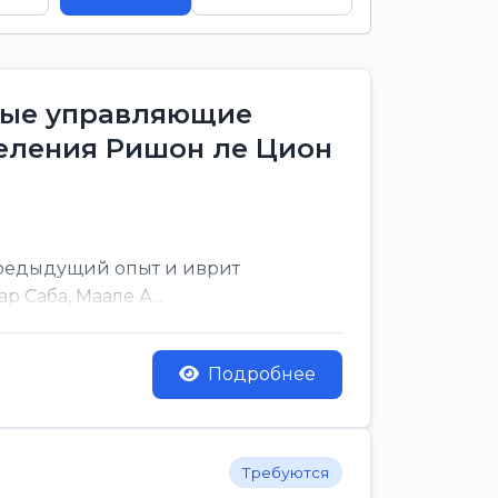
тные управляющие
деления Ришон ле Цион
предыдущий опыт и иврит
 Саба, Маале А...
Подробнее
Требуются