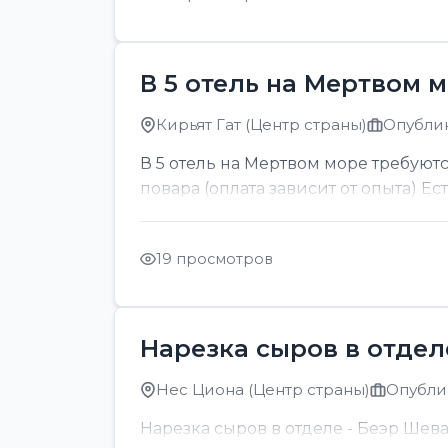
В 5 отель на Мертвом 
Кирьят Гат (Центр страны)
Опублик
В 5 отель на Мертвом море требуютс
повара (оплата зависит от опыта) Ес
19 просмотров
Нарезка сыров в отдел
Нес Циона (Центр страны)
Опублик
Нарезка сыров в отделе - Беэр Шев