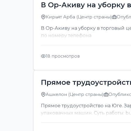
В Ор-Акиву на уборку 
Кирьят Арба (Центр страны)
Опубл
В Ор-Акиву на уборку в торговый цен
по номеру телефона
18 просмотров
Прямое трудоустройст
Ашкелон (Центр страны)
Опублико
Прямое трудоустройство на Юге. За
упаковачных машин. Суть работы: bul