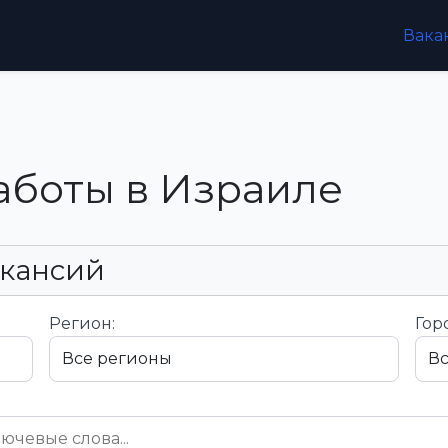
Вака
аботы в Израиле
акансий
Регион:
Гор