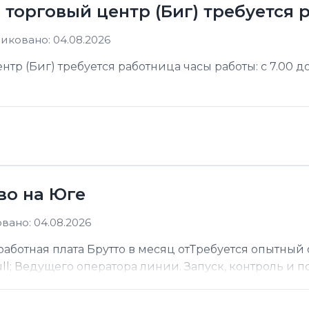
в торговый центр (Биг) требуется
иковано: 04.08.2026
тр (Биг) требуется работница часы работы: с 7.00 до
во на Юге
вано: 04.08.2026
работная плата Брутто в месяц отТребуется опытны
l; Ведущего оператора линии. Запуск, контроль и по.