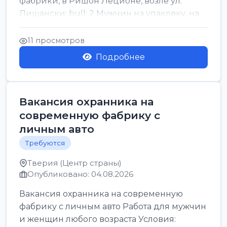
фабрики, в Ришон Леционе, возле ул.
Лищански: bull; 2 Мужчин на упаковку, на
машинку рисовых макоронов...
11 просмотров
Подробнее
Вакансия охранника на
современную фабрику с
личным авто
Требуются
Тверия (Центр страны)
Опубликовано: 04.08.2026
Вакансия охранника на современную
фабрику с личным авто Работа для мужчин
и женщин любого возраста Условия: