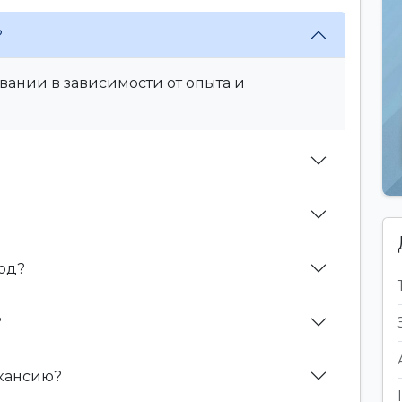
?
вании в зависимости от опыта и
дод?
?
акансию?