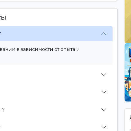
сы
?
вании в зависимости от опыта и
т?
?