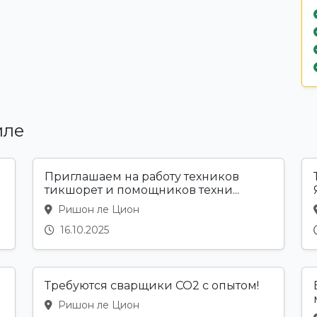
иле
Приглашаем на работу техников
тикшорет и помощников техни...
Ришон ле Цион
16.10.2025
Требуются сварщики CO2 с опытом!
Ришон ле Цион