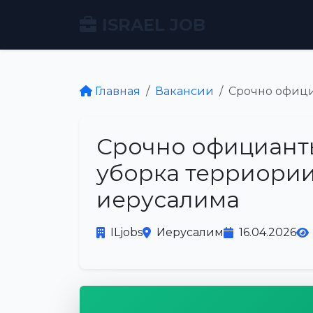
ISRAEL JOB
Главная
Вакансии
Срочно офици
Срочно официанты
уборка терриории
иерусалима
ILjobs
Иерусалим
16.04.2026