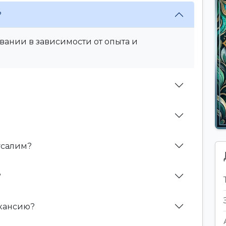
?
вании в зависимости от опыта и
усалим?
?
акансию?