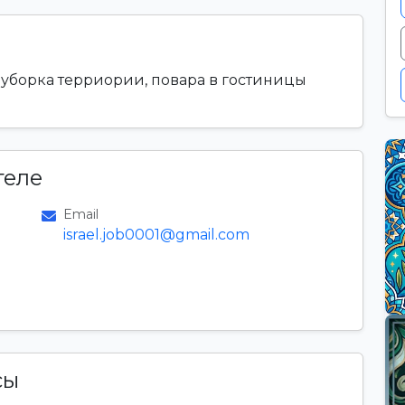
 уборка терриории, повара в гостиницы
теле
Email
israel.job0001@gmail.com
сы