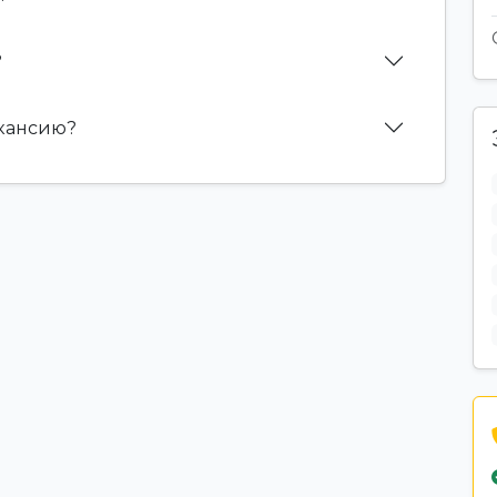
?
акансию?