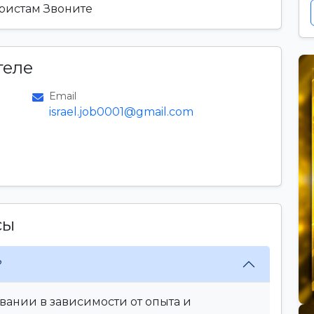
уристам Звоните
теле
Email
israel.job0001@gmail.com
сы
?
вании в зависимости от опыта и