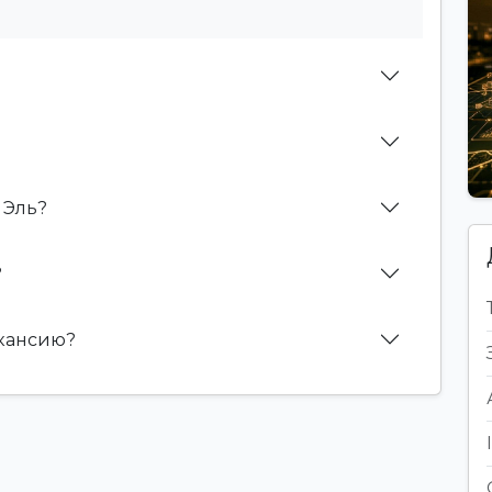
 Эль?
?
акансию?