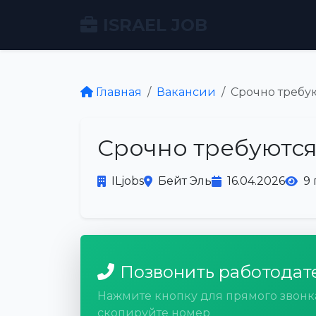
ISRAEL JOB
Главная
Вакансии
Срочно требу
Срочно требуютс
ILjobs
Бейт Эль
16.04.2026
9
Позвонить работодат
Нажмите кнопку для прямого звонк
скопируйте номер