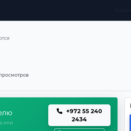
Вакан
ются
я
 просмотров
+972 55 240
елю
2434
а или