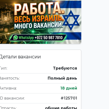
Детали вакансии
Тип:
Требуются
Занятость:
Полный день
Активна:
18 дней
ID вакансии:
#125701
Отрасль:
общие работы