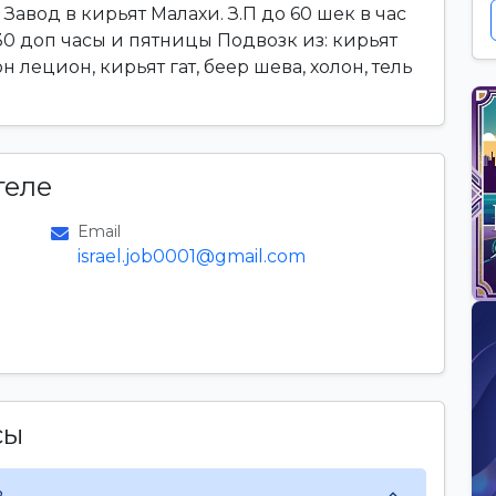
авод в кирьят Малахи. З.П до 60 шек в час
:30 доп часы и пятницы Подвозк из: кирьят
 лецион, кирьят гат, беер шева, холон, тель
теле
Email
israel.job0001@gmail.com
сы