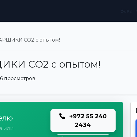
Вакан
АРЩИКИ CO2 с опытом!
ИКИ CO2 с опытом!
6 просмотров
+972 55 240
елю
2434
а или