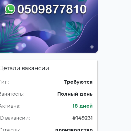
Детали вакансии
Тип:
Требуются
Занятость:
Полный день
Активна:
18 дней
ID вакансии:
#149231
Отрасль:
производство