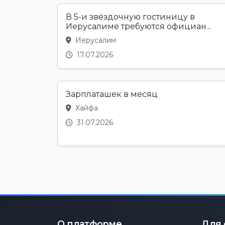
В 5-и звёздочную гостиницу в
Иерусалиме требуются официан...
Иерусалим
17.07.2026
Зарплаташек в месяц
Хайфа
31.07.2026
О платформе
Для 