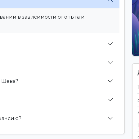
?
вании в зависимости от опыта и
р Шева?
?
акансию?