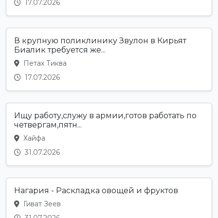
17.07.2026
В крупную поликлинику Звулон в Кирьят
Биалик требуется же...
Петах Тиква
17.07.2026
Ищу работу,служу в армии,готов работать по
четвергам,пятн...
Хайфа
31.07.2026
Нагария - Раскладка овощей и фруктов
Гиват Зеев