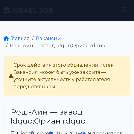
ISRAEL JOB
Главная
Вакансии
Рош-Аин — завод ldquo;Ориан rdquo
Срок действия этого объявления истёк.
Вакансия может быть уже закрыта —
уточните актуальность у работодателя
перед откликом.
Рош-Аин — завод
ldquo;Ориан rdquo
ILjobs
Акко
31.05.2026
9 просмотров