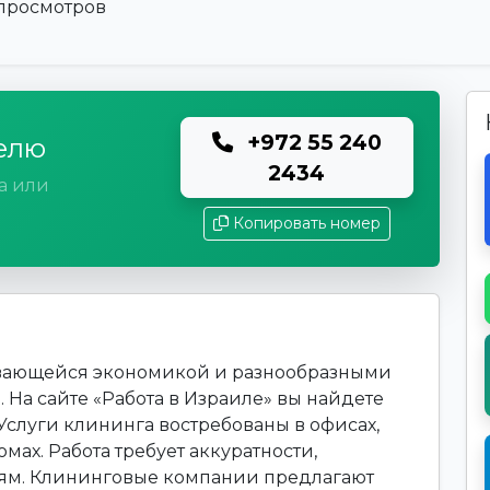
 просмотров
+972 55 240
елю
2434
а или
Копировать номер
вивающейся экономикой и разнообразными
 На сайте «Работа в Израиле» вы найдете
 Услуги клининга востребованы в офисах,
омах. Работа требует аккуратности,
лям. Клининговые компании предлагают