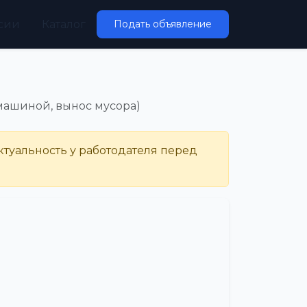
сии
Каталог
Подать объявление
 машиной, вынос мусора)
ктуальность у работодателя перед