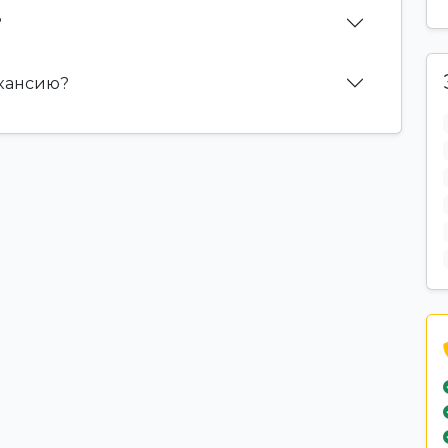
?
акансию?