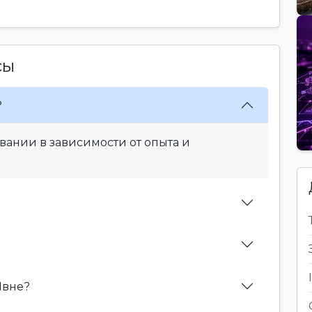
сы
?
вании в зависимости от опыта и
Явне?