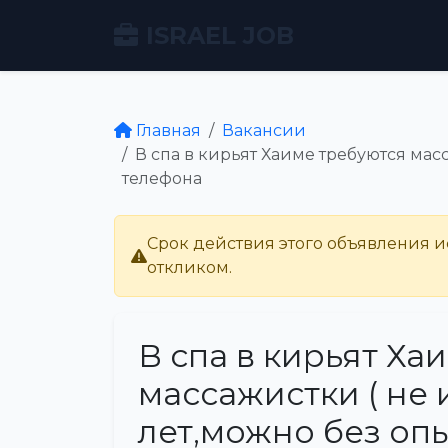
ISRAEL JOB
Главная
Вакансии
В спа в кирьят Хаиме требуются масс
телефона
Срок действия этого объявления ис
откликом.
В спа в кирьят Ха
массажистки ( не и
лет,можно без оп