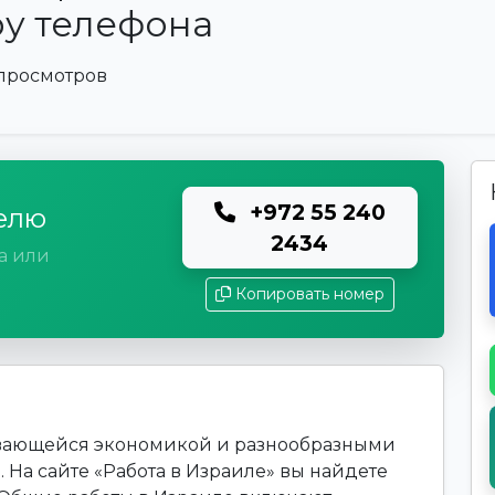
у телефона
 просмотров
+972 55 240
елю
2434
а или
Копировать номер
вивающейся экономикой и разнообразными
 На сайте «Работа в Израиле» вы найдете