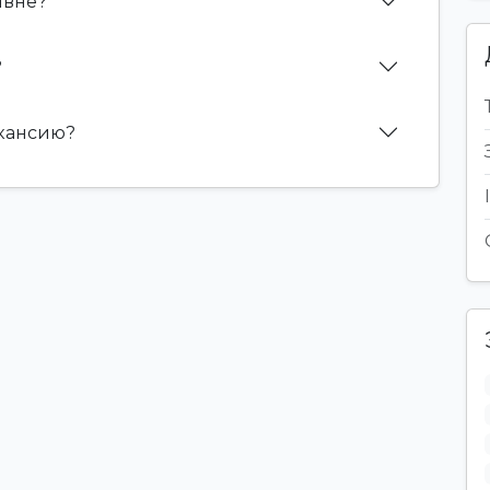
Явне?
?
акансию?