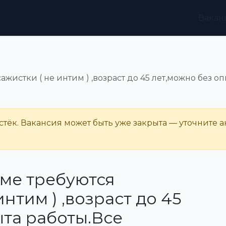
Вакан
ажистки ( не интим ) ,возраст до 45 лет,можно без 
тёк. Вакансия может быть уже закрыта — уточните а
име требуются
нтим ) ,возраст до 45
ыта работы.Все