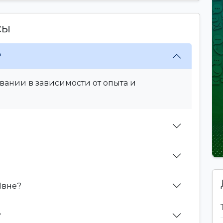
сы
?
вании в зависимости от опыта и
Явне?
?