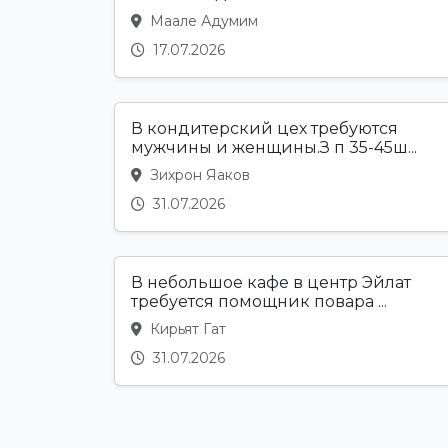
Маале Адумим
17.07.2026
В кондитерский цех требуются
мужчины и женщины.З п 35-45ш...
Зихрон Яаков
31.07.2026
В небольшое кафе в центр Эйлат
требуется помощник повара ...
Кирьят Гат
31.07.2026