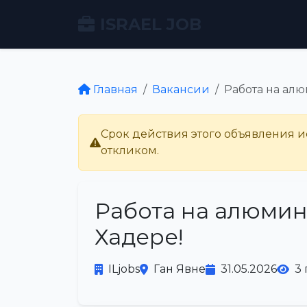
ISRAEL JOB
Главная
Вакансии
Работа на ал
Срок действия этого объявления ис
откликом.
Работа на алюмин
Хадере!
ILjobs
Ган Явне
31.05.2026
3