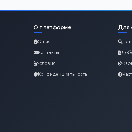
О платформе
Для 
О нас
Пои
Контакты
Доб
Условия
Кар
Конфиденциальность
Час