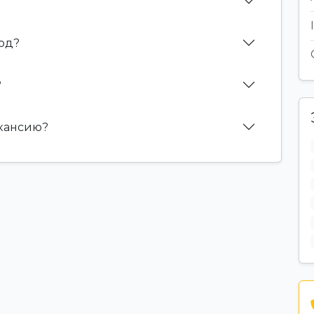
дод?
?
акансию?