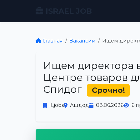
ISRAEL JOB
Главная
Вакансии
Ищем директо
Ищем директора в
Центре товаров д
Спидог
Срочно!
ILjobs
Ашдод
08.06.2026
6 