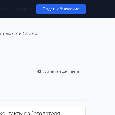
сии
Каталог
Подать объявление
отных сети Спидог
Активна ещё 1 день
Контакты работодателя