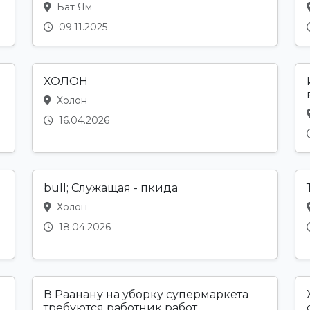
Бат Ям
09.11.2025
ХОЛОН
Холон
16.04.2026
bull; Служащая - пкида
Холон
18.04.2026
В Раанану на уборку супермаркета
требуются работник работ...