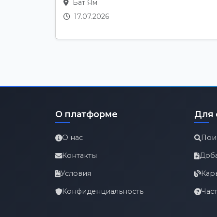
Бат Ям
17.07.2026
О платформе
Для 
О нас
Пои
Контакты
Доб
Условия
Кар
Конфиденциальность
Час