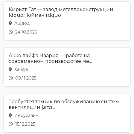
Кирьят-Гат — завод металлоконструкций
ldquo;Нойман rdquo
Ашдод
24.10.2025
Акко Хайфа Наария — работа на
современном производстве ме...
Хайфа
09.11.2025
Требуется техник по обслуживанию систем
вентиляции (מיזוג...
Иерусалим
15.12.2025