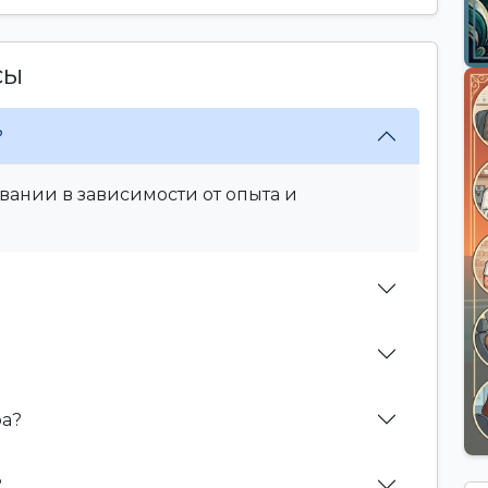
сы
?
вании в зависимости от опыта и
фа?
?