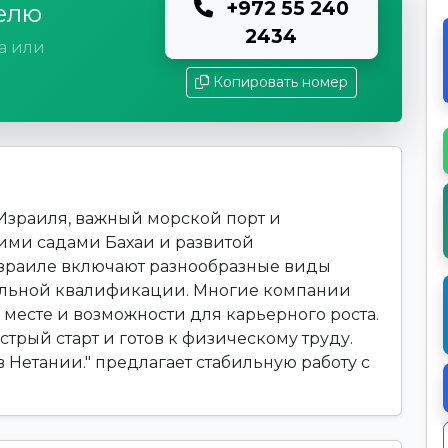
+972 55 240
елю
2434
а или
Копировать номер
Израиля, важный морской порт и
ими садами Бахаи и развитой
Израиле включают разнообразные виды
альной квалификации. Многие компании
месте и возможности для карьерного роста.
ыстрый старт и готов к физическому труду.
в Нетании." предлагает стабильную работу с