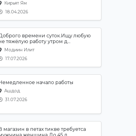
Кирьят Ям
18.04.2026
Доброго времени суток.Ищу любую
не тяжёлую работу утром д...
Модиин Илит
17.07.2026
Немедленное начало работы
Ашдод
31.07.2026
В магазин в петах тикве требуетса
мужчина женщина До 45 л...