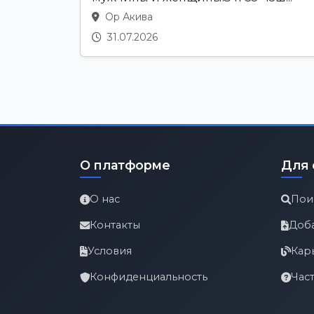
Ор Акива
31.07.2026
О платформе
Для 
О нас
Пои
Контакты
Доб
Условия
Кар
Конфиденциальность
Час