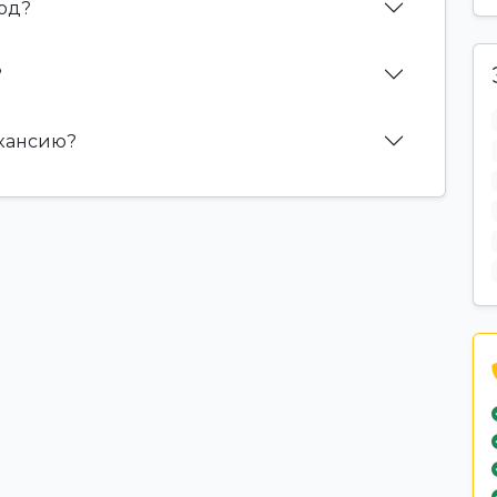
дод?
?
акансию?