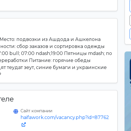
сто: подвозки из Ашдода и Ашкелона
ности: сбор заказов и сортировка одежды
7:00 bull; 07:00 ndash;19:00 Пятницы mdash; по
 переработки Питание: горячие обеды
т теудат зеут, синие бумаги и украинские
P
теле
Сайт компании
haifawork.com/vacancy.php?id=87762