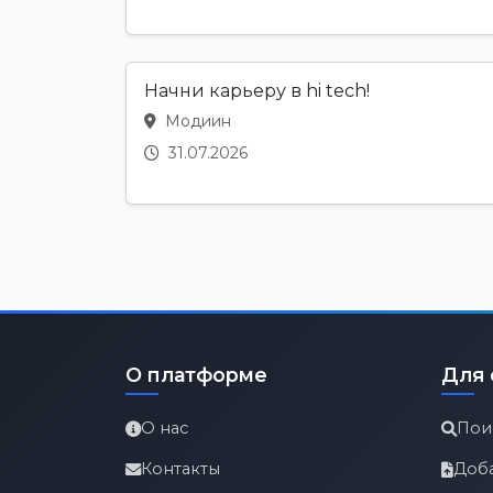
Начни карьеру в hi tech!
Модиин
31.07.2026
О платформе
Для 
О нас
Пои
Контакты
Доб