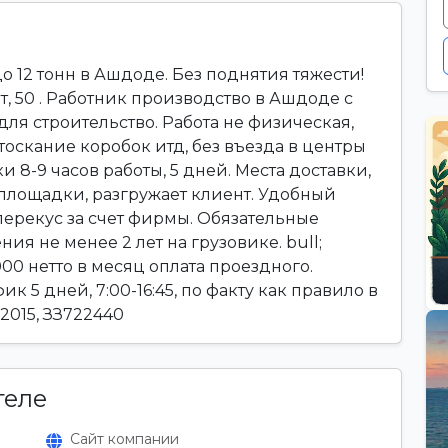
о 12 тонн в Ашдоде. Без поднятия тяжести!
т, 50 . Работник производство в Ашдоде с
ля строительство. Работа не физическая,
 тоскание коробок итд, без въезда в центры
 8-9 часов работы, 5 дней. Места доставки,
 площадки, разгружает клиент. Удобный
, перекус за счет фирмы. Обязательные
ния не менее 2 лет на грузовике. bull;
000 нетто в месяц оплата проездного.
ик 5 дней, 7:00-16:45, по факту как правило в
2015, ЗЗ722440
теле
Сайт компании