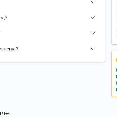
дод?
?
акансию?
иле