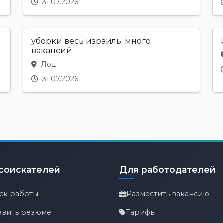
31.07.2026
уборки весь израиль. много
вакансий
Лод
31.07.2026
соискателей
Для работодателей
ск работы
Разместить вакансию
авить резюме
Тарифы