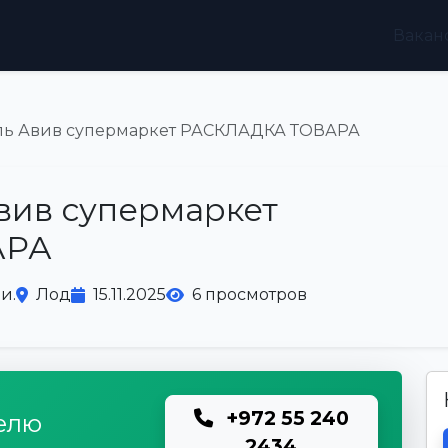
Вакан
Тель Авив супермаркет РАСКЛАДКА ТОВАРА
Авив супермаркет
АРА
и.
Лод
15.11.2025
6 просмотров
+972 55 240
елю
2434