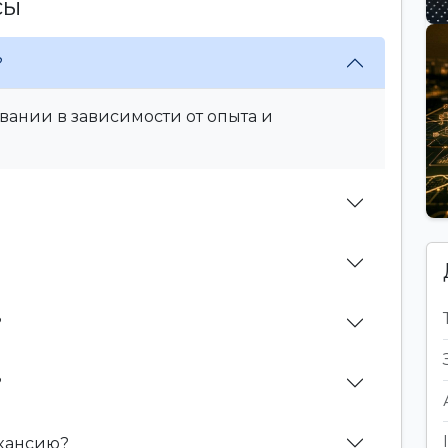
сы
?
вании в зависимости от опыта и
?
?
акансию?