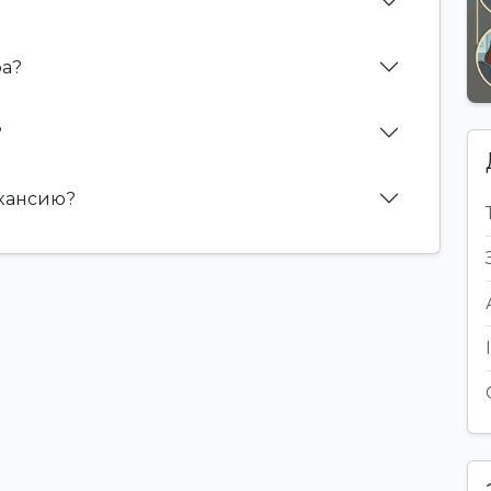
фа?
?
акансию?