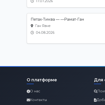
17.07.2026
Петах-Тиква — —Рамат-Ган
Ган Явне
04.08.2026
О платформе
Для 
О нас
Пои
Контакты
Доб