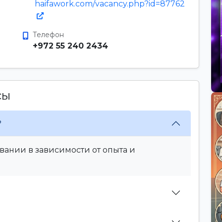
haifawork.com/vacancy.php?id=87762
Телефон
+972 55 240 2434
сы
?
вании в зависимости от опыта и