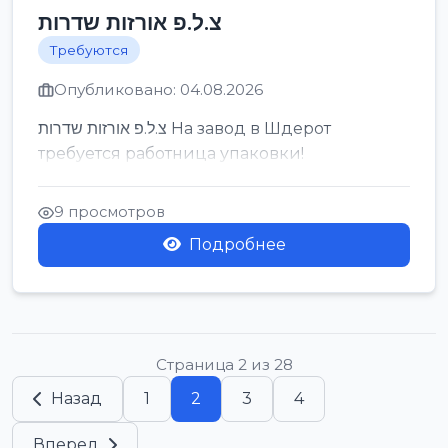
צ.ל.פ אורזות שדרות
Требуются
Опубликовано: 04.08.2026
צ.ל.פ אורזות שדרות На завод в Шдерот
требуется работница упаковки!
9 просмотров
Подробнее
Страница 2 из 28
Назад
1
2
3
4
Вперед