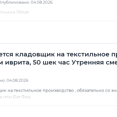
Опубликовано: 04.08.2026
отники.Эйлат
уется кладовщик на текстильное п
 иврита, 50 шек час Утренняя сме
о: 04.08.2026
ик на текстильное производство , обязательно со з
а или Бат Яма