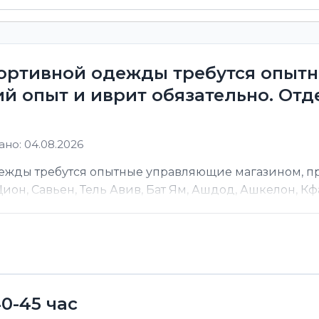
портивной одежды требутся опы
й опыт и иврит обязательно. От
но: 04.08.2026
дежды требутся опытные управляющие магазином, 
он, Савьен, Тель Авив, Бат Ям, Ашдод, Ашкелон, Кфар
0-45 час