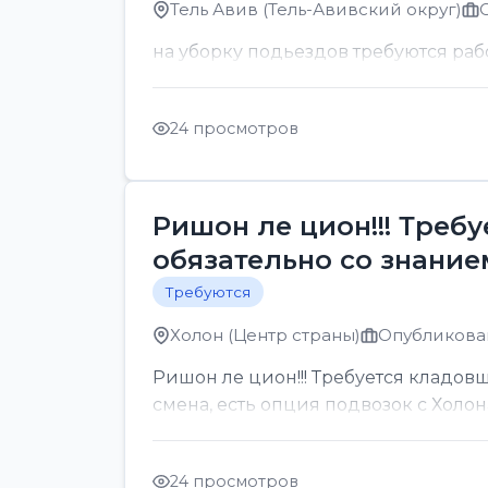
Тель Авив (Тель-Авивский округ)
на уборку подьездов требуются раб
24 просмотров
Ришон ле цион!!! Треб
обязательно со знанием
Требуются
Холон (Центр страны)
Опубликован
Ришон ле цион!!! Требуется кладовщ
смена, есть опция подвозок с Холон
24 просмотров