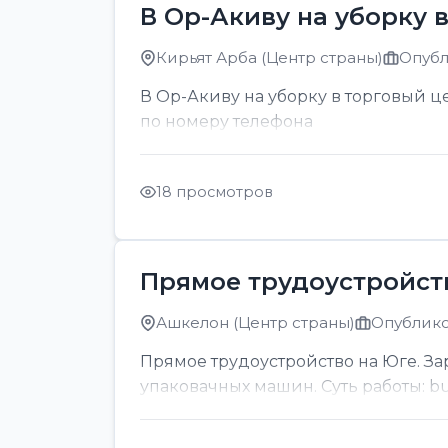
В Ор-Акиву на уборку 
Кирьят Арба (Центр страны)
Опубл
В Ор-Акиву на уборку в торговый цен
по номеру телефона
18 просмотров
Прямое трудоустройст
Ашкелон (Центр страны)
Опублико
Прямое трудоустройство на Юге. За
упаковачных машин. Суть работы: bul