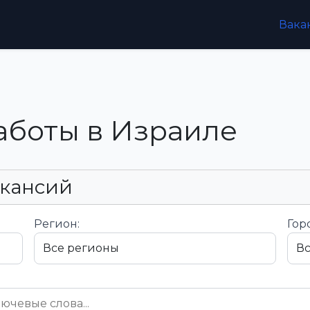
Вака
аботы в Израиле
акансий
Регион:
Гор