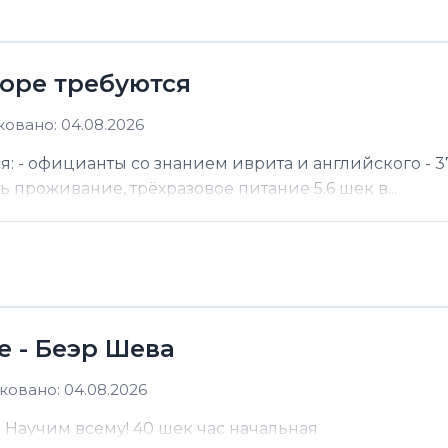
море требуются
овано: 04.08.2026
я: - официанты со знанием иврита и английского - 37
ть проживание, трёхразовое питание 5.6 шек в...
е - Беэр Шева
овано: 04.08.2026
а Научим всему! 40 шек час начальная