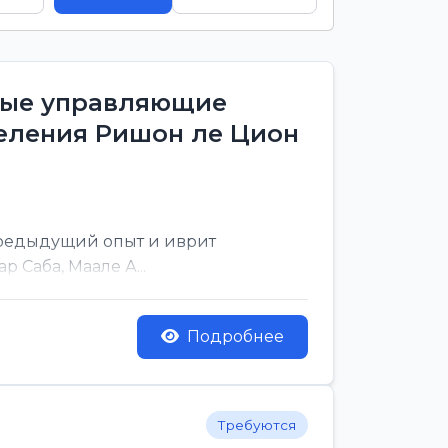
тные управляющие
деления Ришон ле Цион
предыдущий опыт и иврит
 Саба, Маале А...
Подробнее
Требуются