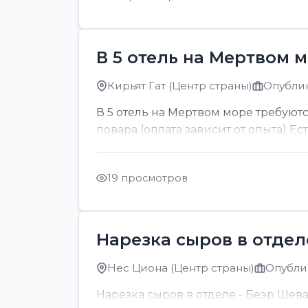
В 5 отель на Мертвом 
Кирьят Гат (Центр страны)
Опублик
В 5 отель на Мертвом море требуютс
повара (оплата зависит от опыта) Ес
19 просмотров
Нарезка сыров в отдел
Нес Циона (Центр страны)
Опублик
Нарезка сыров в отделе - Беэр Шев