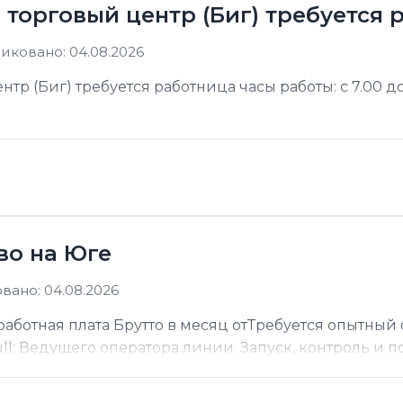
в торговый центр (Биг) требуется
иковано: 04.08.2026
тр (Биг) требуется работница часы работы: с 7.00 до
во на Юге
вано: 04.08.2026
работная плата Брутто в месяц отТребуется опытны
l; Ведущего оператора линии. Запуск, контроль и по.