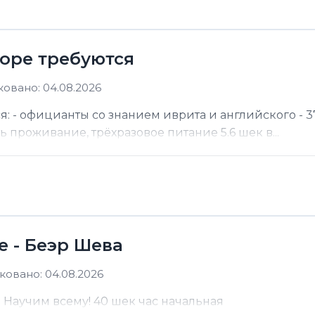
море требуются
овано: 04.08.2026
я: - официанты со знанием иврита и английского - 37
ть проживание, трёхразовое питание 5.6 шек в...
е - Беэр Шева
овано: 04.08.2026
а Научим всему! 40 шек час начальная