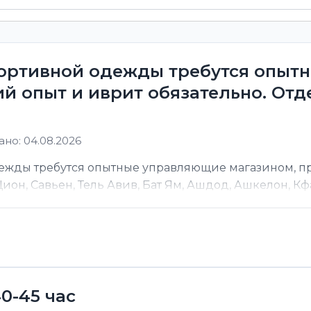
портивной одежды требутся опы
й опыт и иврит обязательно. От
но: 04.08.2026
дежды требутся опытные управляющие магазином, 
он, Савьен, Тель Авив, Бат Ям, Ашдод, Ашкелон, Кфар
0-45 час