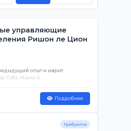
тные управляющие
деления Ришон ле Цион
предыдущий опыт и иврит
 Саба, Маале А...
Подробнее
Требуются