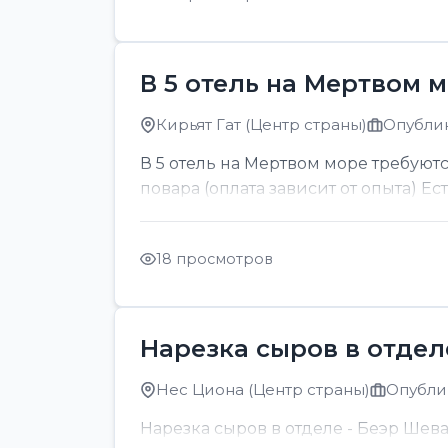
В 5 отель на Мертвом 
Кирьят Гат (Центр страны)
Опублик
В 5 отель на Мертвом море требуютс
повара (оплата зависит от опыта) Ес
18 просмотров
Нарезка сыров в отдел
Нес Циона (Центр страны)
Опублик
Нарезка сыров в отделе - Беэр Шев