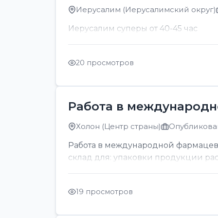
Иерусалим (Иерусалимский округ)
Иерусалим суперы от 40-45 час
20 просмотров
Работа в международн
Холон (Центр страны)
Опубликован
Работа в международной фармацев
склад для: упаковки продукции раскл
19 просмотров