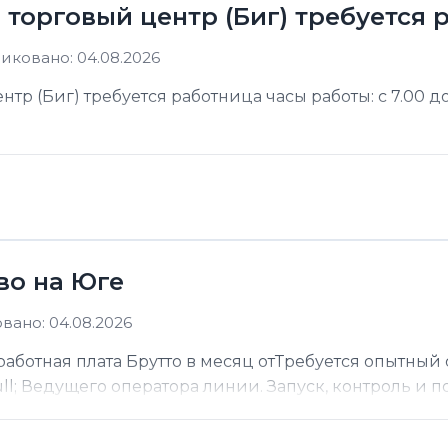
в торговый центр (Биг) требуется
иковано: 04.08.2026
тр (Биг) требуется работница часы работы: с 7.00 до
во на Юге
вано: 04.08.2026
работная плата Брутто в месяц отТребуется опытны
l; Ведущего оператора линии. Запуск, контроль и по.