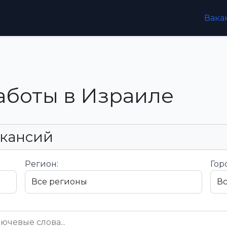
Вака
аботы в Израиле
акансий
Регион:
Гор