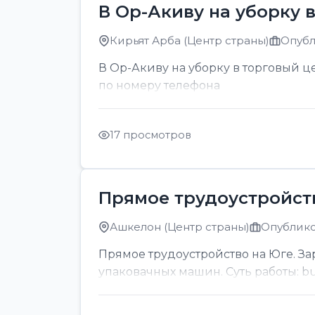
В Ор-Акиву на уборку 
Кирьят Арба (Центр страны)
Опубл
В Ор-Акиву на уборку в торговый цен
по номеру телефона
17 просмотров
Прямое трудоустройст
Ашкелон (Центр страны)
Опублико
Прямое трудоустройство на Юге. За
упаковачных машин. Суть работы: bul