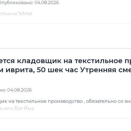
Опубликовано: 04.08.2026
отники.Эйлат
уется кладовщик на текстильное п
 иврита, 50 шек час Утренняя сме
о: 04.08.2026
ик на текстильное производство , обязательно со з
а или Бат Яма