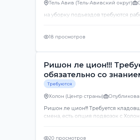
Тель Авив (Тель-Авивский округ)
на уборку подьездов требуются раб
18 просмотров
Ришон ле цион!!! Треб
обязательно со знанием
Требуются
Холон (Центр страны)
Опубликован
Ришон ле цион!!! Требуется кладовщ
смена, есть опция подвозок с Холон
20 просмотров