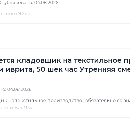
Опубликовано: 04.08.2026
отники.Эйлат
уется кладовщик на текстильное п
 иврита, 50 шек час Утренняя сме
о: 04.08.2026
ик на текстильное производство , обязательно со з
а или Бат Яма