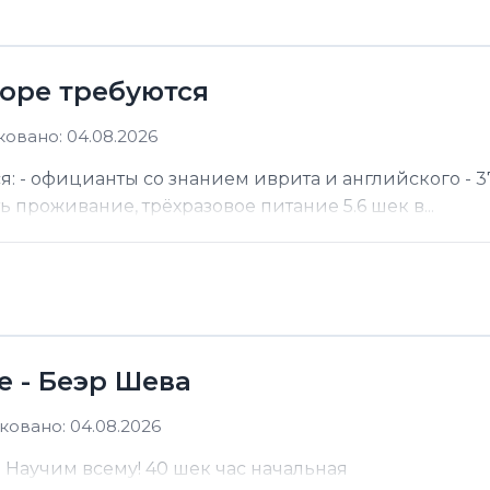
море требуются
овано: 04.08.2026
я: - официанты со знанием иврита и английского - 37
ть проживание, трёхразовое питание 5.6 шек в...
е - Беэр Шева
овано: 04.08.2026
а Научим всему! 40 шек час начальная