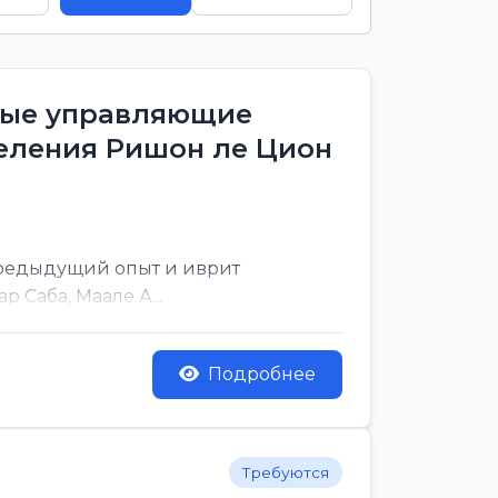
тные управляющие
деления Ришон ле Цион
предыдущий опыт и иврит
 Саба, Маале А...
Подробнее
Требуются