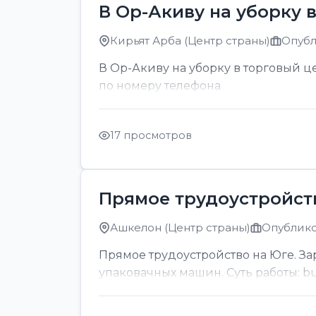
В Ор-Акиву на уборку 
Кирьят Арба (Центр страны)
Опубл
В Ор-Акиву на уборку в торговый цен
по номеру телефона
17 просмотров
Прямое трудоустройст
Ашкелон (Центр страны)
Опублико
Прямое трудоустройство на Юге. За
упаковачных машин. Суть работы: bul