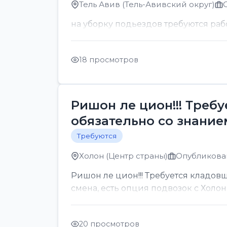
Тель Авив (Тель-Авивский округ)
на уборку подьездов требуются раб
18 просмотров
Ришон ле цион!!! Треб
обязательно со знанием
Требуются
Холон (Центр страны)
Опубликован
Ришон ле цион!!! Требуется кладовщ
смена, есть опция подвозок с Холон
20 просмотров