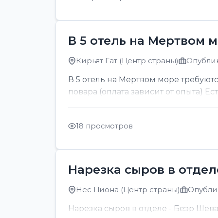
В 5 отель на Мертвом 
Кирьят Гат (Центр страны)
Опублик
В 5 отель на Мертвом море требуютс
повара (оплата зависит от опыта) Ес
18 просмотров
Нарезка сыров в отдел
Нес Циона (Центр страны)
Опублик
Нарезка сыров в отделе - Беэр Шев