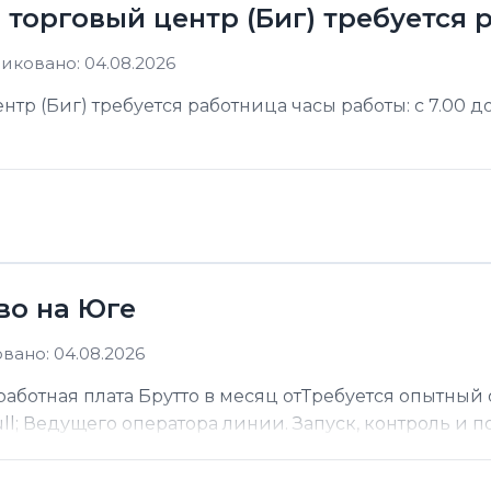
в торговый центр (Биг) требуется
иковано: 04.08.2026
тр (Биг) требуется работница часы работы: с 7.00 до
во на Юге
вано: 04.08.2026
работная плата Брутто в месяц отТребуется опытны
l; Ведущего оператора линии. Запуск, контроль и по.