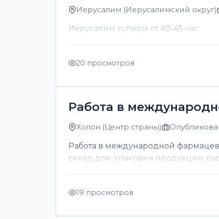
Иерусалим (Иерусалимский округ)
Иерусалим суперы от 40-45 час
20 просмотров
Работа в международн
Холон (Центр страны)
Опубликован
Работа в международной фармацев
склад для: упаковки продукции раскл
19 просмотров