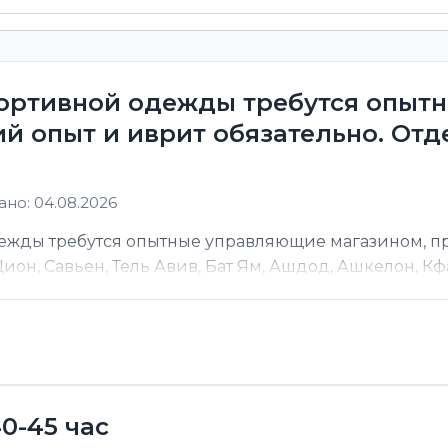
портивной одежды требутся опы
й опыт и иврит обязательно. От
но: 04.08.2026
дежды требутся опытные управляющие магазином, 
он, Савьен, Тель Авив, Бат Ям, Ашдод, Ашкелон, Кфар
0-45 час