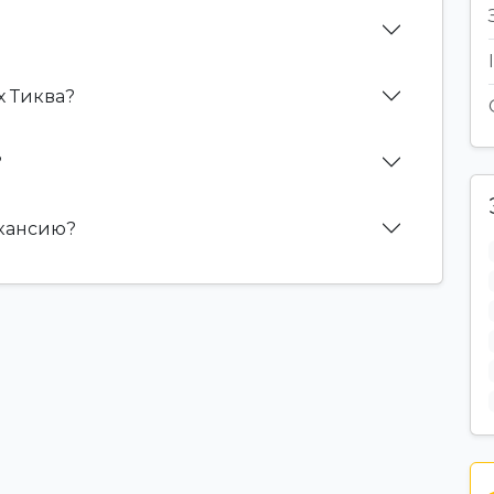
х Тиква?
?
акансию?