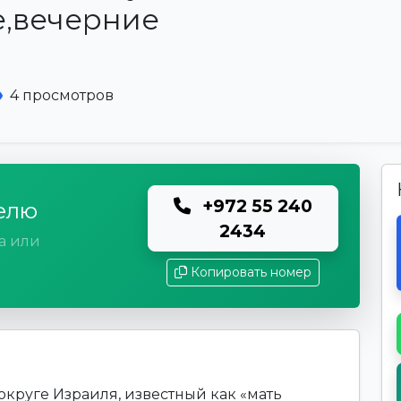
е,вечерние
4 просмотров
+972 55 240
елю
2434
а или
Копировать номер
округе Израиля, известный как «мать