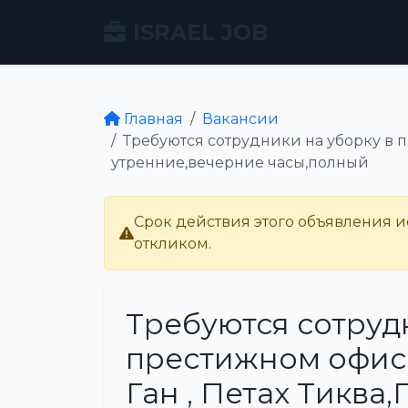
ISRAEL JOB
Главная
Вакансии
Требуются сотрудники на уборку в п
утренние,вечерние часы,полный
Срок действия этого объявления ис
откликом.
Требуются сотруд
престижном офисе
Ган , Петах Тиква