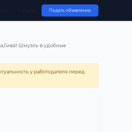
сии
Каталог
Подать объявление
ва,Гиват Шмуэль в удобные
ктуальность у работодателя перед